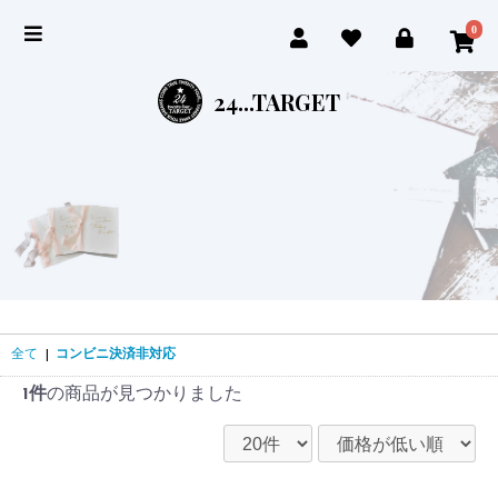
0
24...TARGET
全て
|
コンビニ決済非対応
1件
の商品が見つかりました